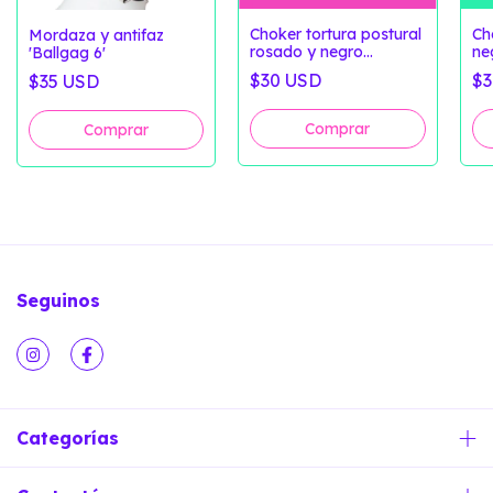
Choker tortura postural
Ch
Mordaza y antifaz
rosado y negro
ne
'Ballgag 6'
'Modelo 1'
$30 USD
$3
$35 USD
Seguinos
Categorías