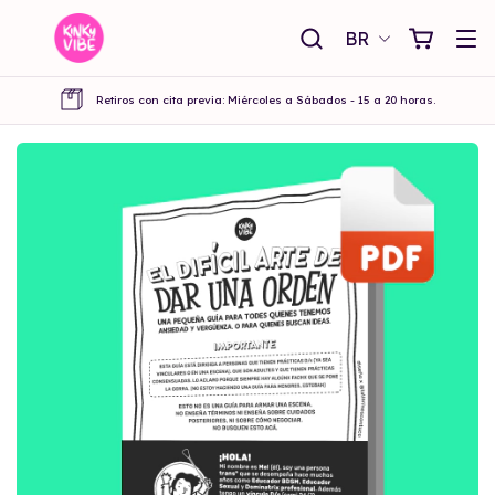
BR
Retiros con cita previa: Miércoles a Sábados - 15 a 20 horas.