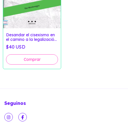
Desandar el cisexismo en
el camino a la legalización
del aborto de Ese
$40 USD
Montenegro
Seguinos