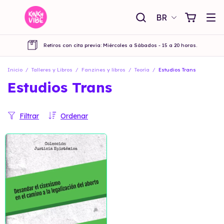
BR
Retiros con cita previa: Miércoles a Sábados - 15 a 20 horas.
Inicio
/
Talleres y Libros
/
Fanzines y libros
/
Teoría
/
Estudios Trans
Estudios Trans
Filtrar
Ordenar