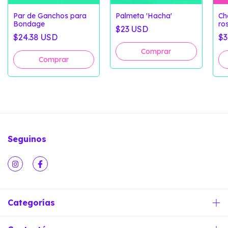
Par de Ganchos para
Palmeta 'Hacha'
Ch
Bondage
ro
$23 USD
'M
$24.38 USD
$3
Seguinos
Categorías