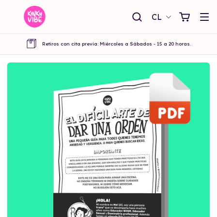
CL
Retiros con cita previa: Miércoles a Sábados - 15 a 20 horas.