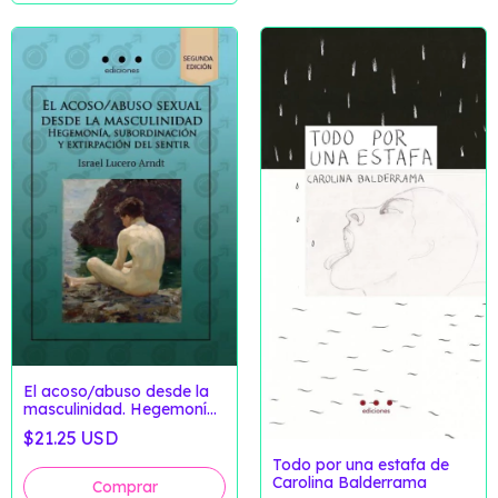
El acoso/abuso desde la
masculinidad. Hegemonía,
subordinación y
$21.25 USD
extirpación del sentir de
Israel Lucero Arndt
Todo por una estafa de
Carolina Balderrama