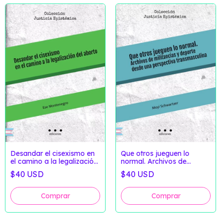
Desandar el cisexismo en
Que otros jueguen lo
el camino a la legalización
normal. Archivos de
del aborto de Ese
militancia y deporte desde
$40 USD
$40 USD
Montenegro
una perspectiva
transmasculina de Moyi
Schwartzer