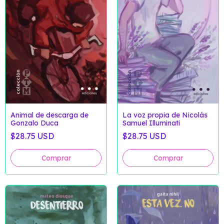
Animal de descarga de
La voz propia de Nicolás
Gonzalo Duca
Samuel Illuminati
$28.75 USD
$28.75 USD