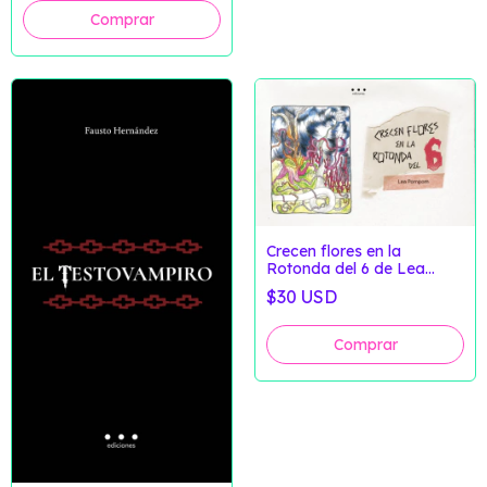
Crecen flores en la
Rotonda del 6 de Lea
Pompom
$30 USD