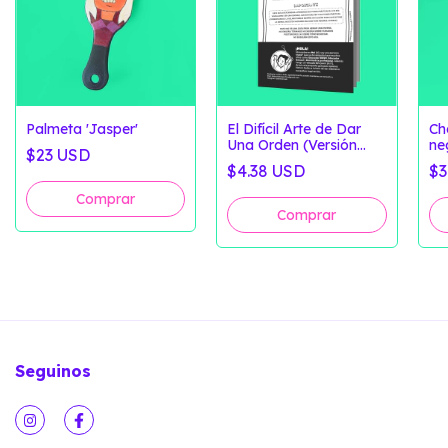
Palmeta 'Jasper'
El Difícil Arte de Dar
Ch
Una Orden (Versión
ne
$23 USD
Digital)
$4.38 USD
$3
Seguinos