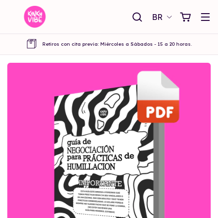
BR
Retiros con cita previa: Miércoles a Sábados - 15 a 20 horas.