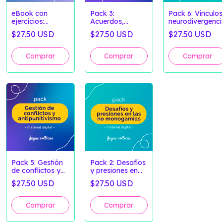
eBook con
Pack 3:
Pack 6: Vínculos
ejercicios:
Acuerdos,
neurodivergenc
Mapeando
comunicación y
y salud mental -
$27.50 USD
$27.50 USD
$27.50 USD
vínculos:
no monogamias
Fugas Críticas
herramientas
- Fugas Críticas
prácticas para
explorar
nuestras
relaciones -
Fugas Críticas
Pack 5: Gestión
Pack 2: Desafíos
de conflictos y
y presiones en
antipunitivismo -
las no
$27.50 USD
$27.50 USD
Fugas Críticas
monogamias -
Fugas Críticas