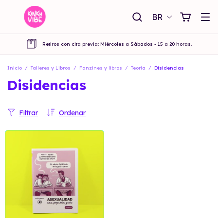
BR
Retiros con cita previa: Miércoles a Sábados - 15 a 20 horas.
Inicio
/
Talleres y Libros
/
Fanzines y libros
/
Teoría
/
Disidencias
Disidencias
Filtrar
Ordenar