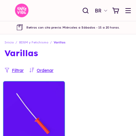
BR
Retiros con cita previa: Miércoles a Sábados - 15 a 20 horas.
Inicio
/
BDSM y Fetichismo
/
Varillas
Varillas
Filtrar
Ordenar