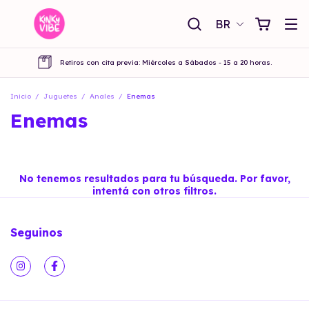
BR
Retiros con cita previa: Miércoles a Sábados - 15 a 20 horas.
Inicio
/
Juguetes
/
Anales
/
Enemas
Enemas
No tenemos resultados para tu búsqueda. Por favor,
intentá con otros filtros.
Seguinos