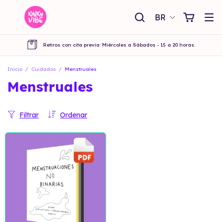
BR
Retiros con cita previa: Miércoles a Sábados - 15 a 20 horas.
Inicio
/
Cuidados
/
Menstruales
Menstruales
Filtrar
Ordenar