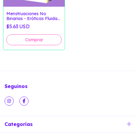
Menstruaciones No
Binarias - Eróticas Fluidas
y Rebeldía Menstrual
$5.63 USD
(Versión Digital)
Seguinos
Categorías