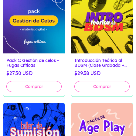
Pack 1: Gestión de celos -
Introducción Teórica al
Fugas Críticas
BDSM (Clase Grabada +
Material Extra)
$27.50 USD
$29.38 USD