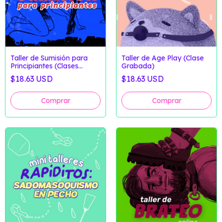
Taller de Sumisión para
Taller de Age Play (Clase
Principiantes (Clases
Grabada)
Grabadas)
$18.63 USD
$18.63 USD