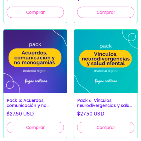
para explorar nuestras
relaciones - Fugas Críticas
Pack 3: Acuerdos,
Pack 6: Vínculos,
comunicación y no
neurodivergencias y salud
monogamias - Fugas
mental - Fugas Críticas
$27.50 USD
$27.50 USD
Críticas