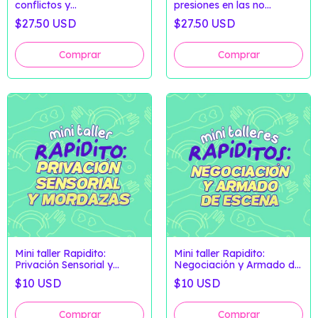
conflictos y
presiones en las no
antipunitivismo - Fugas
monogamias - Fugas
$27.50 USD
$27.50 USD
Críticas
Críticas
Mini taller Rapidito:
Mini taller Rapidito:
Privación Sensorial y
Negociación y Armado de
Mordazas (Clase
Escena (Clase Grabada)
$10 USD
$10 USD
Grabada)