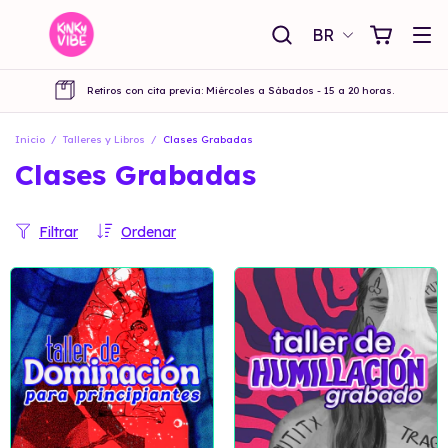
BR
Retiros con cita previa: Miércoles a Sábados - 15 a 20 horas.
Inicio
/
Talleres y Libros
/
Clases Grabadas
Clases Grabadas
Filtrar
Ordenar