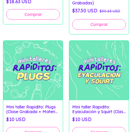
$18.63 USD
Grabadas)
Extra)
$37.50 USD
$50.63 USD
Mini taller Rapidito: Plugs
Mini taller Rapidito:
(Clase Grabada + Material
Eyaculación y Squirt (Clase
Extra)
Grabada + Material
$10 USD
$10 USD
Extra))