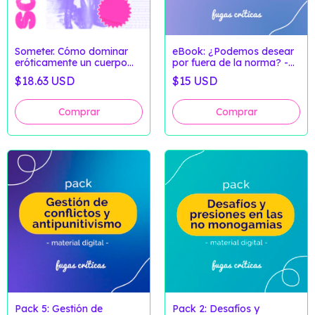
Someter. Cómo dominar
eBook: ¿Podemos desear
eróticamente un cuerpo
por fuera de la norma? -
(Clase Grabada)
Fugas Críticas
$18.63 USD
$15 USD
Pack 5: Gestión de
Pack 2: Desafíos y