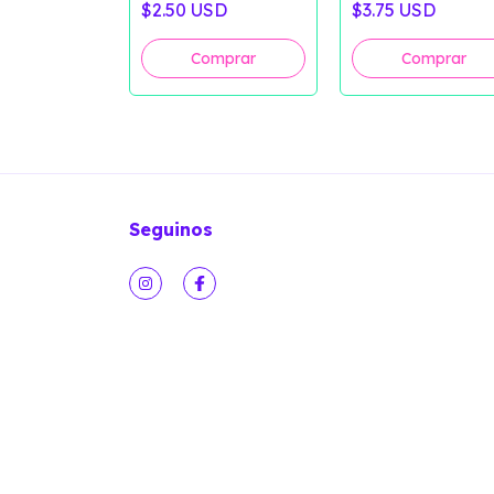
SD
$2.50 USD
$3.75 USD
Seguinos