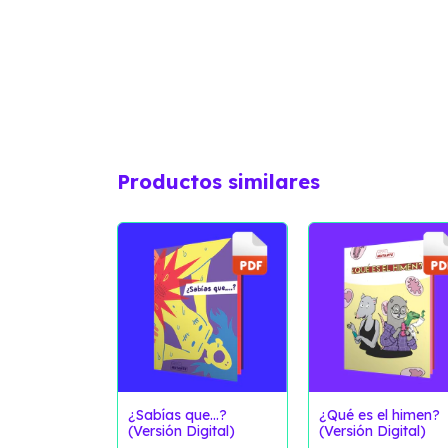
Productos similares
dad: Una
¿Sabías que...?
¿Qué es el himen?
guía.
(Versión Digital)
(Versión Digital)
1