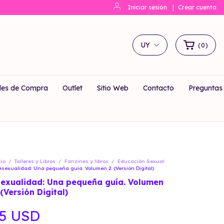
Iniciar sesión
|
Crear cuenta
UY
(
0
)
les de Compra
Outlet
Sitio Web
Contacto
Preguntas
cio
/
Talleres y Libros
/
Fanzines y libros
/
Educación Sexual
Asexualidad: Una pequeña guía. Volumen 2. (Versión Digital)
exualidad: Una pequeña guía. Volumen
 (Versión Digital)
5 USD