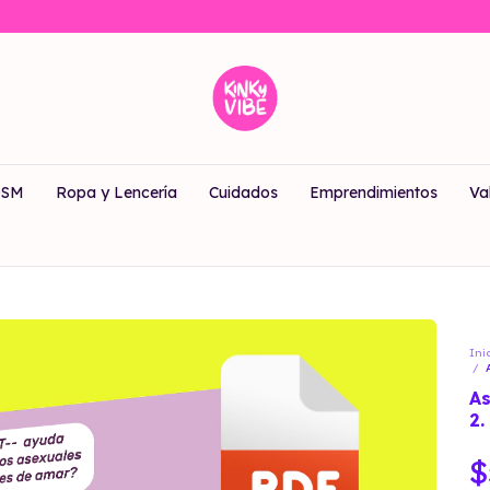
DSM
Ropa y Lencería
Cuidados
Emprendimientos
Va
Ini
/
As
2.
$