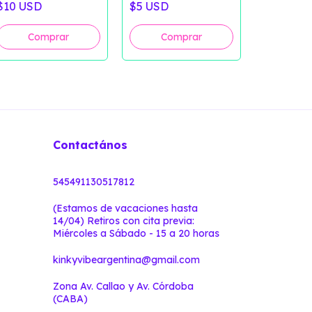
$10 USD
$5 USD
pequeña g
Volumen 1 
$3.75 US
Digital)
Contactános
545491130517812
(Estamos de vacaciones hasta
14/04) Retiros con cita previa:
Miércoles a Sábado - 15 a 20 horas
kinkyvibeargentina@gmail.com
Zona Av. Callao y Av. Córdoba
(CABA)