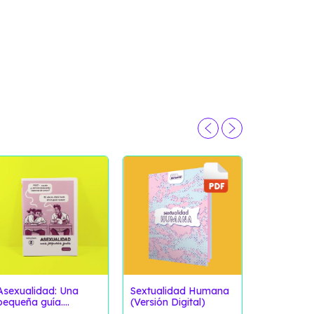
Asexualidad: Una
Sextualidad Humana
pequeña guía.
(Versión Digital)
Asexualid
Volumen 2