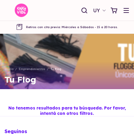
UY
Retiros con cita previa: Miércoles a Sábados - 15 a 20 horas.
Inicio
/
Emprendimientos
/
Tu Flog
Tu Flog
No tenemos resultados para tu búsqueda. Por favor,
intentá con otros filtros.
Seguinos