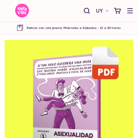
UY
Retiros con cita previa: Miércoles a Sábados - 15 a 20 horas.