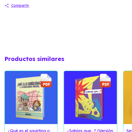
Compartir
Productos similares
¿Qué es el squirting o
¿Sabías que...? (Versión
Se