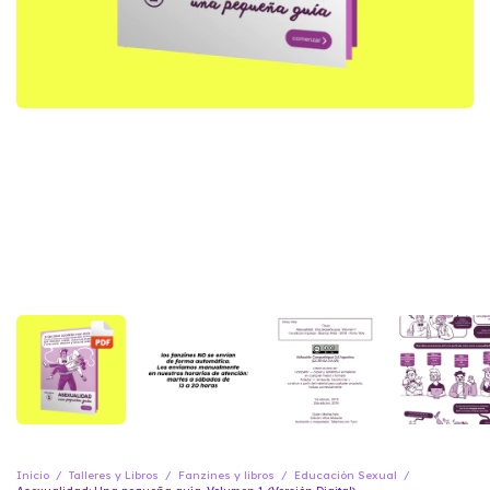
Inicio
/
Talleres y Libros
/
Fanzines y libros
/
Educación Sexual
/