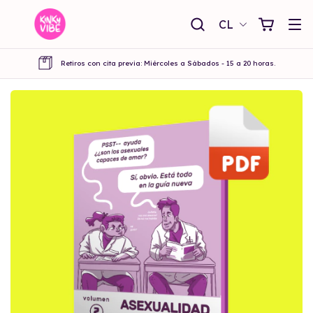
CL
Retiros con cita previa: Miércoles a Sábados - 15 a 20 horas.