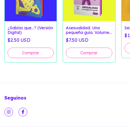
¿Sabías que...? (Versión
Asexualidad: Una
Se
Digital)
pequeña guía. Volumen
$1
1
$2.50 USD
$7.50 USD
Seguinos