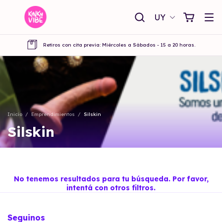
UY
Retiros con cita previa: Miércoles a Sábados - 15 a 20 horas.
Inicio
/
Emprendimientos
/
Silskin
Silskin
No tenemos resultados para tu búsqueda. Por favor,
intentá con otros filtros.
Seguinos