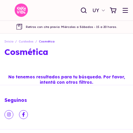
UY
Retiros con cita previa: Miércoles a Sábados - 15 a 20 horas.
Inicio
/
Cuidados
/
Cosmética
Cosmética
No tenemos resultados para tu búsqueda. Por favor,
intentá con otros filtros.
Seguinos