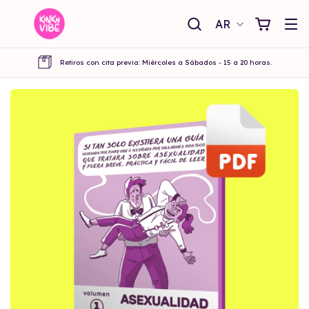
AR
Retiros con cita previa: Miércoles a Sábados - 15 a 20 horas.