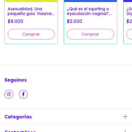
Asexualidad: Una
¿Qué es el squirting o
¿S
pequeña guía. Volumen
eyaculación vaginal?
Dig
2
(Versión Digital)
$8.000
$2.000
$2
Seguinos
Categorías