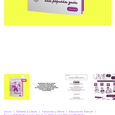
Inicio
/
Talleres y Libros
/
Fanzines y libros
/
Educación Sexual
/