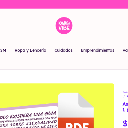
DSM
Ropa y Lencería
Cuidados
Emprendimientos
Va
Ini
/
As
1 
$