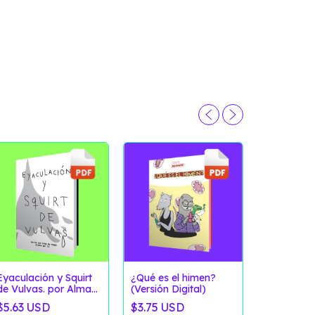
Eyaculación y Squirt
¿Qué es el himen?
de Vulvas. por Alma
(Versión Digital)
Sextualid
de Fuego (Versión
$5.63 USD
$3.75 USD
Digital)