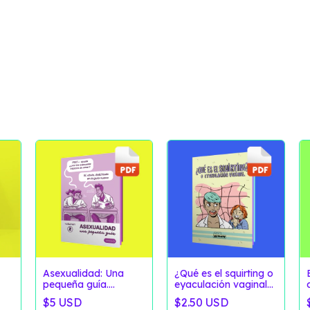
Asexualidad: Una
¿Qué es el squirting o
pequeña guía.
eyaculación vaginal?
Volumen 2. (Versión
(Versión Digital)
$5 USD
$2.50 USD
Digital)