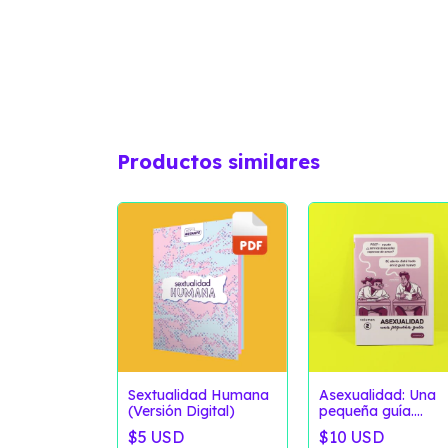
Productos similares
ue...?
Sextualidad Humana
Asexualidad: Una
Digital)
(Versión Digital)
pequeña guía.
Volumen 2
SD
$5 USD
$10 USD