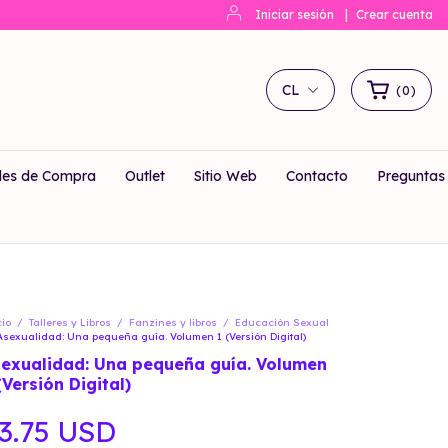
Iniciar sesión
|
Crear cuenta
CL
(
0
)
les de Compra
Outlet
Sitio Web
Contacto
Preguntas
cio
/
Talleres y Libros
/
Fanzines y libros
/
Educación Sexual
Asexualidad: Una pequeña guía. Volumen 1 (Versión Digital)
exualidad: Una pequeña guía. Volumen
(Versión Digital)
3.75 USD