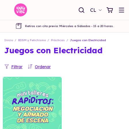
CL
Retiros con cita previa: Miércoles a Sábados - 15 a 20 horas.
Inicio
/
BDSM y Fetichismo
/
Prácticas
/
Juegos con Electricidad
Juegos con Electricidad
Filtrar
Ordenar