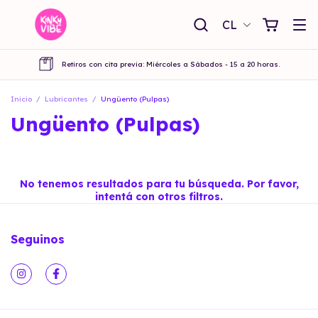
CL
Retiros con cita previa: Miércoles a Sábados - 15 a 20 horas.
Inicio
/
Lubricantes
/
Ungüento (Pulpas)
Ungüento (Pulpas)
No tenemos resultados para tu búsqueda. Por favor,
intentá con otros filtros.
Seguinos