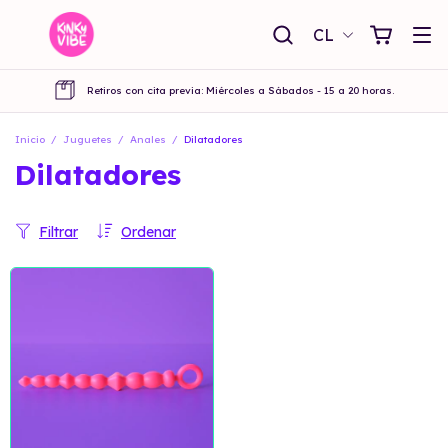
CL
Retiros con cita previa: Miércoles a Sábados - 15 a 20 horas.
Inicio
/
Juguetes
/
Anales
/
Dilatadores
Dilatadores
Filtrar
Ordenar