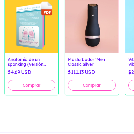
Anatomía de un
Masturbador 'Men
Vi
spanking (Versión
Classic Silver'
Vi
Digital)
$4.69 USD
$111.13 USD
$2