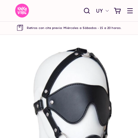
UY
Retiros con cita previa: Miércoles a Sábados - 15 a 20 horas.