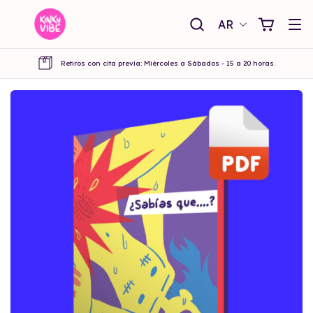
AR
Retiros con cita previa: Miércoles a Sábados - 15 a 20 horas.