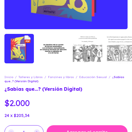
Inicio
/
Talleres y Libros
/
Fanzines y libros
/
Educación Sexual
/
¿Sabías
que...? (Versión Digital)
¿Sabías que...? (Versión Digital)
$2.000
24
x
$205,34