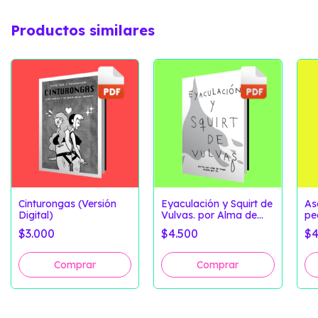
Productos similares
Cinturongas (Versión
Eyaculación y Squirt de
As
Digital)
Vulvas. por Alma de
pe
Fuego (Versión Digital)
2. 
$3.000
$4.500
$4