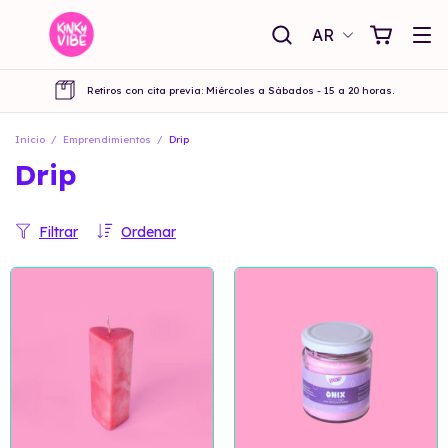
AR
Retiros con cita previa: Miércoles a Sábados - 15 a 20 horas.
Inicio
/
Emprendimientos
/
Drip
Drip
Filtrar
Ordenar