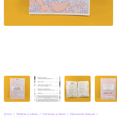
Inicio
/
Talleres y Libros
/
Fanzines y libros
/
Educación Sexual
/