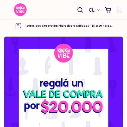
CL
Retiros con cita previa: Miércoles a Sábados - 15 a 20 horas.