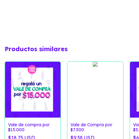
Productos similares
Vale de compra por
Vale de Compra por
Va
$15.000
$7.500
$5
$18.75 USD
$9.38 USD
$6