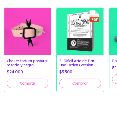
Choker tortura postural
El Difícil Arte de Dar
Pa
rosado y negro
Una Orden (Versión
$1
'Modelo 1'
Digital)
$24.000
$3.500