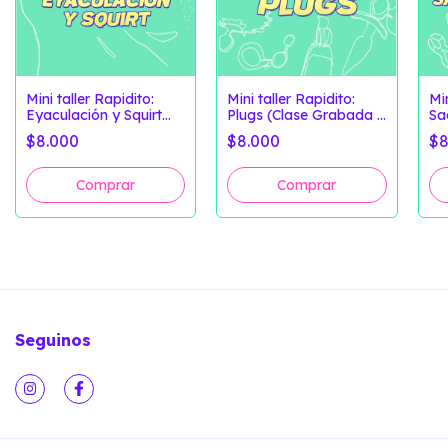
Mini taller Rapidito:
Mini taller Rapidito:
Min
Eyaculación y Squirt
Plugs (Clase Grabada +
Sa
(Clase Grabada +
Material Extra)
pe
$8.000
$8.000
$8
Material Extra))
Seguinos