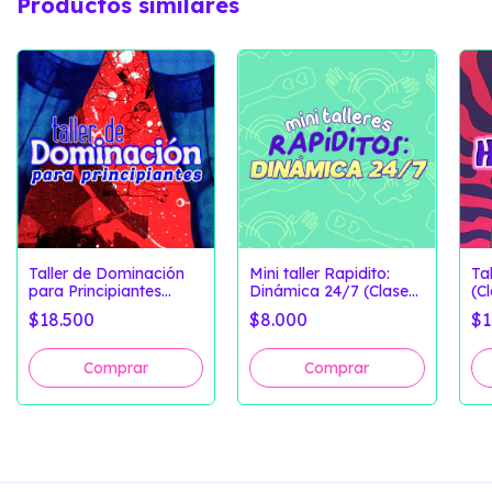
Productos similares
Taller de Dominación
Mini taller Rapidito:
Ta
para Principiantes
Dinámica 24/7 (Clase
(C
(Clases Grabadas +
Grabada)
Ma
$18.500
$8.000
$1
Material Extra)