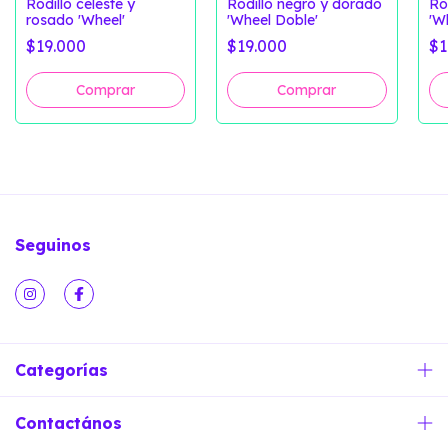
Rodillo celeste y
Rodillo negro y dorado
Ro
rosado 'Wheel'
'Wheel Doble'
'W
$19.000
$19.000
$1
Seguinos
Categorías
Contactános