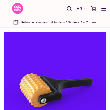
AR
Retiros con cita previa: Miércoles a Sábados - 15 a 20 horas.