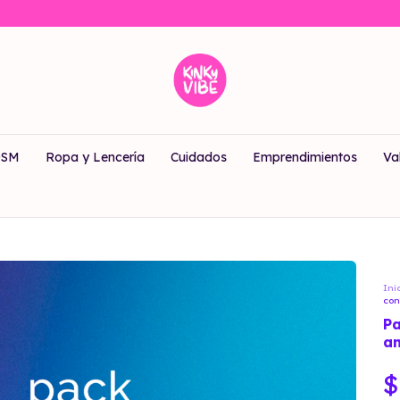
DSM
Ropa y Lencería
Cuidados
Emprendimientos
Va
Ini
con
Pa
an
$