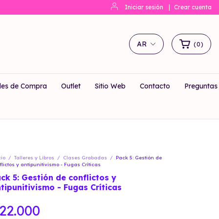
Iniciar sesión
|
Crear cuenta
AR
(
0
)
les de Compra
Outlet
Sitio Web
Contacto
Preguntas
cio
/
Talleres y Libros
/
Clases Grabadas
/
Pack 5: Gestión de
flictos y antipunitivismo - Fugas Críticas
ck 5: Gestión de conflictos y
tipunitivismo - Fugas Críticas
22.000