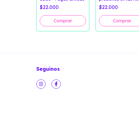
monogamias - Fug
$22.000
$22.000
Críticas
Seguinos