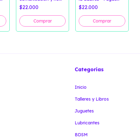
as
monogamias - Fugas
Críticas
$22.000
$22.000
Críticas
Categorías
Inicio
Talleres y Libros
Juguetes
Lubricantes
BDSM