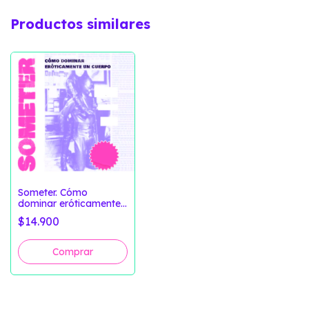
Productos similares
Someter. Cómo
dominar eróticamente
un cuerpo (Clase
$14.900
Grabada)