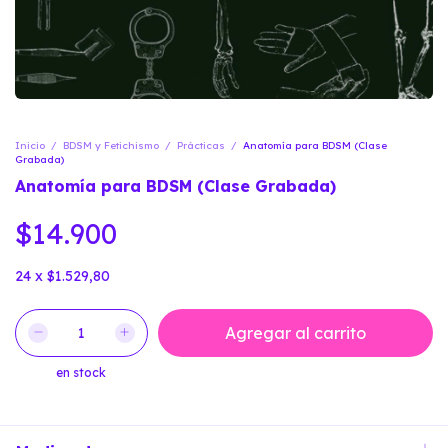
Inicio
/
BDSM y Fetichismo
/
Prácticas
/
Anatomía para BDSM (Clase
Grabada)
Anatomía para BDSM (Clase Grabada)
$14.900
24
x
$1.529,80
en stock