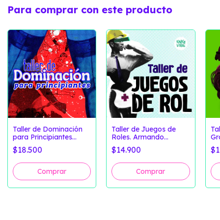
Para comprar con este producto
Taller de Dominación
Taller de Juegos de
Ta
para Principiantes
Roles. Armando
Gr
(Clases Grabadas +
Fantasías (Clase
$18.500
$14.900
$1
Material Extra)
Grabada)