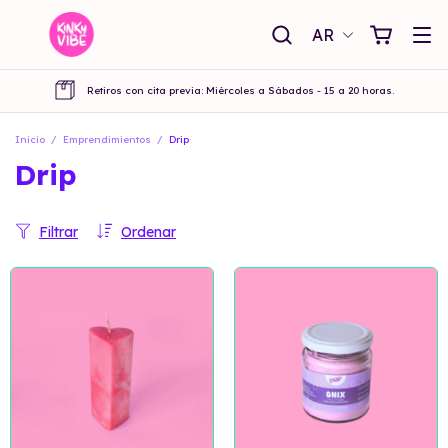
AR
Retiros con cita previa: Miércoles a Sábados - 15 a 20 horas.
Inicio
/
Emprendimientos
/
Drip
Drip
Filtrar
Ordenar